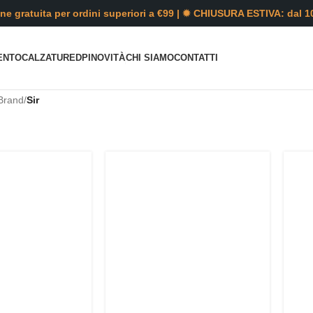
ne gratuita per ordini superiori a €99 | ✹ CHIUSURA ESTIVA: dal 1
ENTO
CALZATURE
DPI
NOVITÀ
CHI SIAMO
CONTATTI
Brand
/
Sir