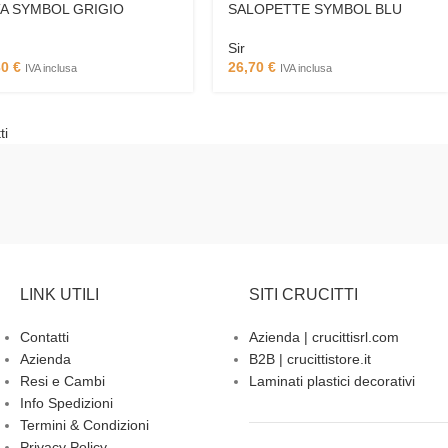
A SYMBOL GRIGIO
SALOPETTE SYMBOL BLU
Sir
30
€
26,70
€
IVA inclusa
IVA inclusa
ti
LINK UTILI
SITI CRUCITTI
Contatti
Azienda | crucittisrl.com
Azienda
B2B | crucittistore.it
Resi e Cambi
Laminati plastici decorativi
Info Spedizioni
Termini & Condizioni
Privacy Policy