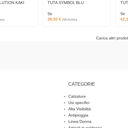
LUTION KAKI
TUTA SYMBOL BLU
TUT
Sir
Sir
38,00
€
42,
lusa
IVA inclusa
Carica altri prodot
CATEGORIE
Calzature
Usi specifici
Alta Visibilità
Antipioggia
Linea Donna
Articoli in evidenza