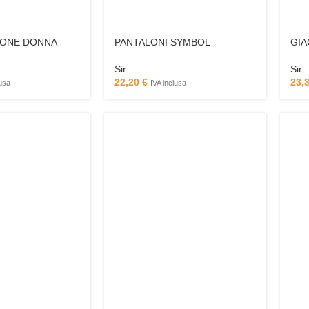
TONE DONNA
PANTALONI SYMBOL
GIA
Sir
Sir
22,20
€
23,
lusa
IVA inclusa