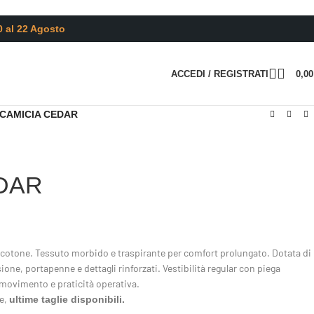
0 al 22 Agosto
ACCEDI / REGISTRATI
0,0
CAMICIA CEDAR
DAR
% cotone. Tessuto morbido e traspirante per comfort prolungato. Dotata di
ione, portapenne e dettagli rinforzati. Vestibilità regular con piega
 movimento e praticità operativa.
e,
ultime taglie disponibili.