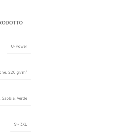
PRODOTTO
U-Power
one, 220 gr/m²
, Sabbia, Verde
S – 3XL