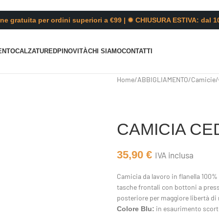
ne gratuita per ordini superiori a €99 | ✹ CHIUSURA ESTIVA: dal 1
ENTO
CALZATURE
DPI
NOVITÀ
CHI SIAMO
CONTATTI
Home
/
ABBIGLIAMENTO
/
Camicie
/
CAMICIA CE
35,90
€
IVA inclusa
Camicia da lavoro in flanella 100
tasche frontali con bottoni a press
posteriore per maggiore libertà di
in esaurimento scort
Colore Blu: