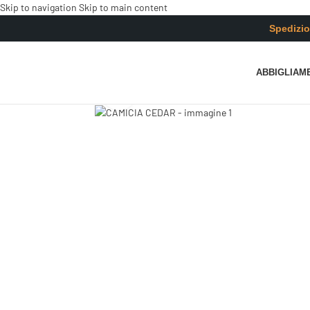
contenuto
Skip to navigation
Skip to main content
Spedizio
ABBIGLIAM
Clicca per ingrandire