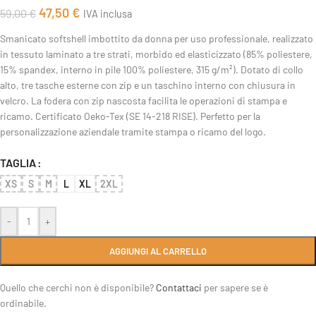
47,50
€
59,00
€
IVA inclusa
Smanicato softshell imbottito da donna per uso professionale, realizzato
in tessuto laminato a tre strati, morbido ed elasticizzato (85% poliestere,
15% spandex, interno in pile 100% poliestere, 315 g/m²). Dotato di collo
alto, tre tasche esterne con zip e un taschino interno con chiusura in
velcro. La fodera con zip nascosta facilita le operazioni di stampa e
ricamo. Certificato Oeko-Tex (SE 14-218 RISE). Perfetto per la
personalizzazione aziendale tramite stampa o ricamo del logo.
TAGLIA
XS
S
M
L
XL
2XL
-
+
AGGIUNGI AL CARRELLO
Quello che cerchi non è disponibile?
Contattaci
per sapere se è
ordinabile.