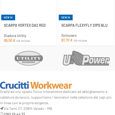
NEW IN
NEW IN
SCARPA VORTEX DA2 RED
SCARPA FLEXYFLY S1PS BLU
S1PS
Sottozero
Diadora Utility
87,70
€
99,50
€
IVA inclusa
IVA inclusa
Grazie ad uno spazio fisico interamente dedicato ad abbigliamento e
calzature da lavoro, supportiamo i lavoratori nella selezione dei capi più
in linea con le proprie esigenze.
Via Terni 27, 20814 Varedo - MB
0362 55 44 33