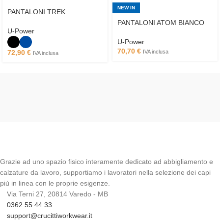
NEW IN
PANTALONI TREK
PANTALONI ATOM BIANCO
U-Power
U-Power
70,70
€
72,90
€
IVA inclusa
IVA inclusa
Grazie ad uno spazio fisico interamente dedicato ad abbigliamento e
calzature da lavoro, supportiamo i lavoratori nella selezione dei capi
più in linea con le proprie esigenze.
Via Terni 27, 20814 Varedo - MB
0362 55 44 33
support@crucittiworkwear.it